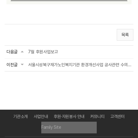
목록
다음글
7월 후원사업보고
이전글
서울시성북구재가노인복지기관 환경개선사업 공사관련 수의계약 내역 공지
기관소개
사업안내
후원·자원봉사 안내
커뮤니티
고객센터
Family Site