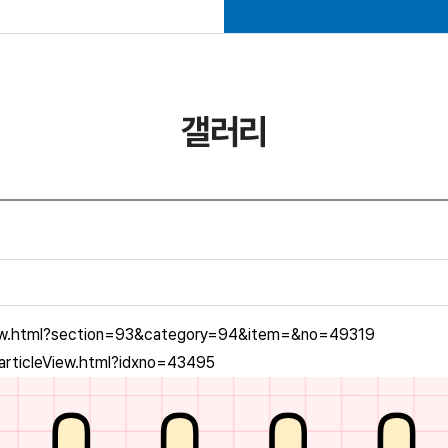
갤러리
iew.html?section=93&category=94&item=&no=49319
articleView.html?idxno=43495