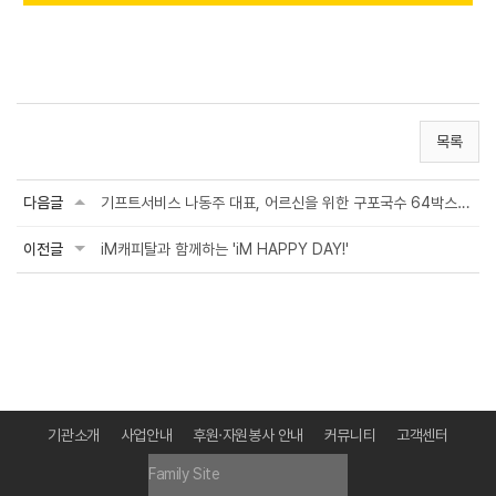
목록
다음글
기프트서비스 나동주 대표, 어르신을 위한 구포국수 64박스 후원
이전글
iM캐피탈과 함께하는 'iM HAPPY DAY!'
기관소개
사업안내
후원·자원봉사 안내
커뮤니티
고객센터
Family Site