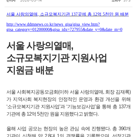
관리자
2026-05-14
조회수
373
서울 사랑의열매
,
소규모복지기관
137
곳에 총
12
억
5
천만 원 배분
http://www.ddmnews.co.kr/news_gisa/gisa_view.htm?
gisa_category=01200000&gisa_idx=727955&date_y=0&date_m=0
서울 사랑의열매,
소규모복지기관 지원사업
지원금 배분
서울 사회복지공동모금회(이하 서울 사랑의열매, 회장 김재록)
가 지역사회 복지현장의 안정적인 운영과 환경 개선을 위해
‘소규모복지기관 지원사업’과 ‘기능보강사업’을 통해 총 137개
기관에 총 12억 5천만 원을 지원했다고 밝혔다.
올해 사업 공모는 현장의 높은 관심 속에 진행됐다. 총 390개
기관이 신청해 약 2.8대 1의 경쟁률을 기록했으며, 선정기관